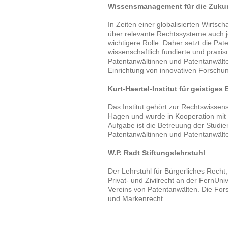
Wissensmanagement für die Zukun
In Zeiten einer globalisierten Wirtsch
über relevante Rechtssysteme auch 
wichtigere Rolle. Daher setzt die Pa
wissenschaftlich fundierte und praxis
Patentanwältinnen und Patentanwälte
Einrichtung von innovativen Forschung
Kurt-Haertel-Institut für geistiges
Das Institut gehört zur Rechtswissens
Hagen und wurde in Kooperation mit
Aufgabe ist die Betreuung der Studi
Patentanwältinnen und Patentanwält
W.P. Radt Stiftungslehrstuhl
Der Lehrstuhl für Bürgerliches Recht
Privat- und Zivilrecht an der FernUniv
Vereins von Patentanwälten. Die Fors
und Markenrecht.