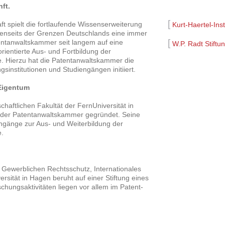
ft.
[
aft spielt die fortlaufende Wissenserweiterung
Kurt-Haertel-Inst
jenseits der Grenzen Deutschlands eine immer
[
tentanwaltskammer seit langem auf eine
W.P. Radt Stiftu
orientierte Aus- und Fortbildung der
. Hierzu hat die Patentanwaltskammer die
sinstitutionen und Studiengängen initiiert.
 Eigentum
chaftlichen Fakultät der FernUniversität in
 der Patentanwaltskammer gegründet. Seine
engänge zur Aus- und Weiterbildung der
e.
, Gewerblichen Rechtsschutz, Internationales
ersität in Hagen beruht auf einer Stiftung eines
chungsaktivitäten liegen vor allem im Patent-