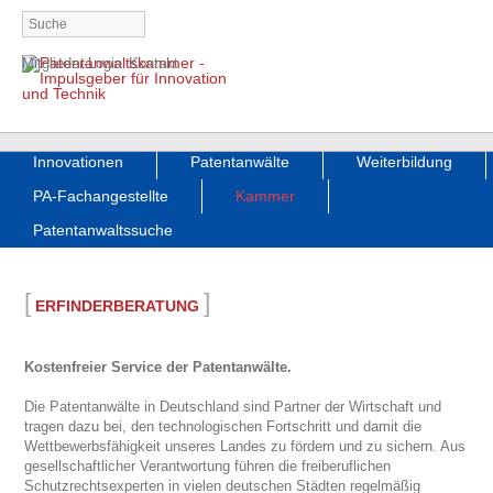
Navigation
Mitglieder-Login
Kontakt
überspringen
Navigation
Innovationen
Patentanwälte
Weiterbildung
überspringen
PA-Fachangestellte
Kammer
Patentanwaltssuche
[
]
ERFINDERBERATUNG
Kostenfreier Service der Patentanwälte.
Die Patentanwälte in Deutschland sind Partner der Wirtschaft und
tragen dazu bei, den technologischen Fortschritt und damit die
Wettbewerbsfähigkeit unseres Landes zu fördern und zu sichern. Aus
gesellschaftlicher Verantwortung führen die freiberuflichen
Schutzrechtsexperten in vielen deutschen Städten regelmäßig